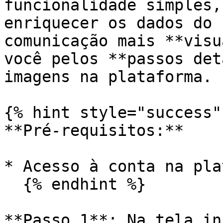
funcionalidade simples,
enriquecer os dados do 
comunicação mais **visu
você pelos **passos det
imagens na plataforma.

{% hint style="success" 
**Pré-requisitos:**

* Acesso à conta na pla
  {% endhint %}

**Passo 1**: Na tela in