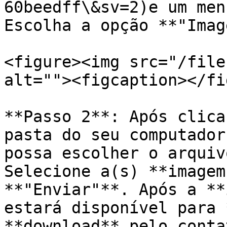
60beedff\&sv=2)e um men
Escolha a opção **"Imag
<figure><img src="/file
alt=""><figcaption></fi
**Passo 2**: Após clica
pasta do seu computador
possa escolher o arquiv
Selecione a(s) **imagem
**"Enviar"**. Após a **
estará disponível para 
**download** pelo contat