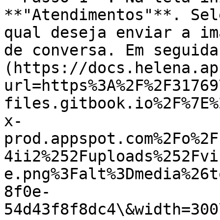
**"Atendimentos"**. Sel
qual deseja enviar a im
de conversa. Em seguida
(https://docs.helena.ap
url=https%3A%2F%2F31769
files.gitbook.io%2F%7E%
x-
prod.appspot.com%2Fo%2F
4ii2%252Fuploads%252Fvi
e.png%3Falt%3Dmedia%26t
8f0e-
54d43f8f8dc4\&width=300