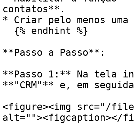
contatos**.

* Criar pelo menos uma 
  {% endhint %}

**Passo a Passo**:

**Passo 1:** Na tela in
**"CRM"** e, em seguida
<figure><img src="/file
alt=""><figcaption></fi