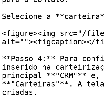
Selecione a **carteira*
<figure><img src="/file
alt=""><figcaption></fi
**Passo 4:** Para confi
inserido na carteirizaç
principal **"CRM"** e, 
**"Carteiras"**. A tela
criadas.
